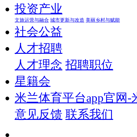
投资产业
文旅运营与融合
城市更新与改造
美丽乡村与赋能
社会公益
人才招聘
人才理念
招聘职位
星籍会
米兰体育平台app官网
意见反馈
联系我们