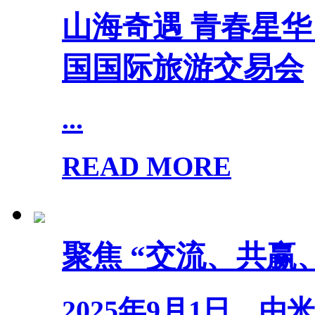
山海奇遇 青春星华 |
国国际旅游交易会
...
READ MORE
聚焦 “交流、共赢
2025年9月1日，由