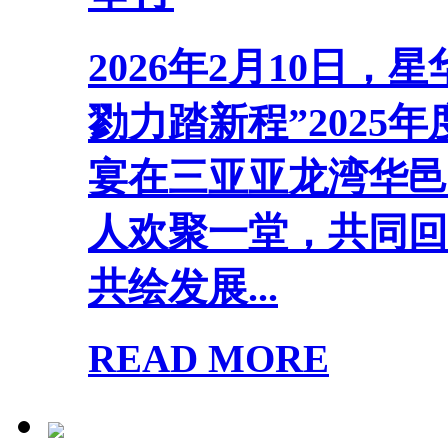
2026年2月10日
勠力踏新程”2025
宴在三亚亚龙湾华邑
人欢聚一堂，共同回
共绘发展...
READ MORE