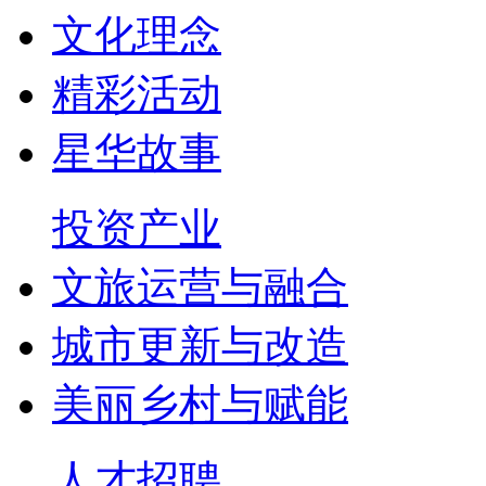
文化理念
精彩活动
星华故事
投资产业
文旅运营与融合
城市更新与改造
美丽乡村与赋能
人才招聘