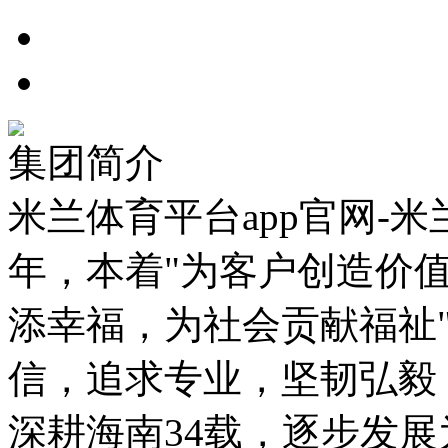
集团简介
米兰体育平台app官网-米
年，本着"为客户创造价
添幸福，为社会贡献福祉
信，追求专业，坚韧弘毅
深耕海南34载，逐步发